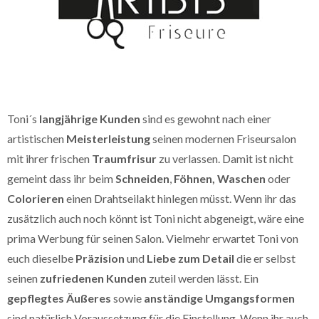
Toni´s
langjährige Kunden
sind es gewohnt nach einer
artistischen
Meisterleistung
seinen modernen Friseursalon
mit ihrer frischen
Traumfrisur
zu verlassen. Damit ist nicht
gemeint dass ihr beim
Schneiden
,
Föhnen, Waschen
oder
Colorieren
einen Drahtseilakt hinlegen müsst. Wenn ihr das
zusätzlich auch noch könnt ist Toni nicht abgeneigt, wäre eine
prima Werbung für seinen Salon. Vielmehr erwartet Toni von
euch dieselbe
Präzision
und
Liebe zum Detail
die er selbst
seinen
zufriedenen Kunden
zuteil werden lässt. Ein
gepflegtes Äußeres
sowie
anständige Umgangsformen
sind natürlich Voraussetzung für die Einstellung. Wenn ihr auch