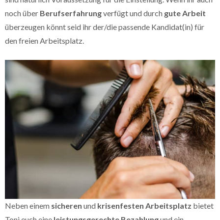
noch über
Berufserfahrung
verfügt und durch
gute Arbeit
überzeugen könnt seid ihr der/die passende Kandidat(in) für
den freien Arbeitsplatz.
Neben einem
sicheren
und
krisenfesten Arbeitsplatz
bietet
Toni euch eine
leistungsgerechte Bezahlung
und ein