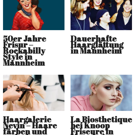
50er Jahre
Dauerhafte
Frisur –
Haarglättung
Rockabilly
in Mannheim
Style in
Mannheim
Haargalerie
La Biosthetique
Nevin – Haare
bei Knoop
färben und
Friseure in