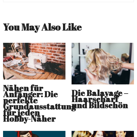
You May Also Like
Nähen für
Die Balayage –
Anfänger: Die
Haarscharf
perfekte
und Bildschön
Grundausstattung
für jeden
Hobby-Näher