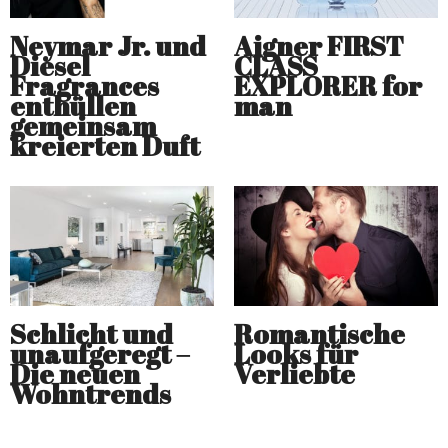
Neymar Jr. und
Aigner FIRST
Diesel
CLASS
Fragrances
EXPLORER for
enthüllen
man
gemeinsam
kreierten Duft
Schlicht und
Romantische
unaufgeregt –
Looks für
Die neuen
Verliebte
Wohntrends