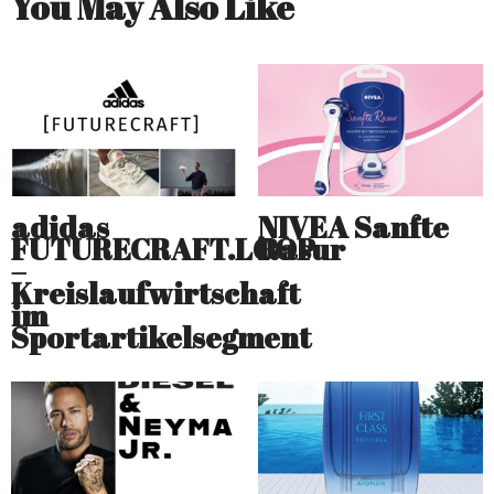
You May Also Like
adidas
NIVEA Sanfte
FUTURECRAFT.LOOP
Rasur
–
Kreislaufwirtschaft
im
Sportartikelsegment