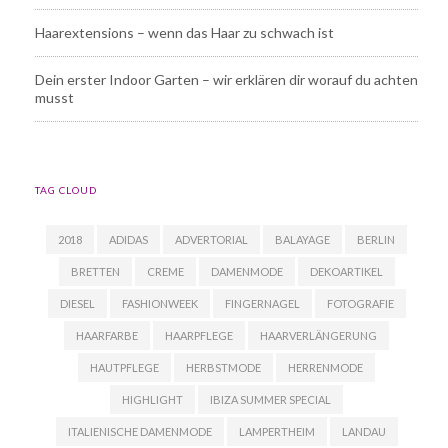
Haarextensions – wenn das Haar zu schwach ist
Dein erster Indoor Garten – wir erklären dir worauf du achten
musst
TAG CLOUD
2018
ADIDAS
ADVERTORIAL
BALAYAGE
BERLIN
BRETTEN
CREME
DAMENMODE
DEKOARTIKEL
DIESEL
FASHIONWEEK
FINGERNAGEL
FOTOGRAFIE
HAARFARBE
HAARPFLEGE
HAARVERLÄNGERUNG
HAUTPFLEGE
HERBSTMODE
HERRENMODE
HIGHLIGHT
IBIZA SUMMER SPECIAL
ITALIENISCHE DAMENMODE
LAMPERTHEIM
LANDAU