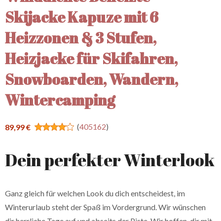
Skijacke Kapuze mit 6
Heizzonen & 3 Stufen,
Heizjacke für Skifahren,
Snowboarden, Wandern,
Wintercamping
(
405162
)
89,99 €
Dein perfekter Winterlook
Ganz gleich für welchen Look du dich entscheidest, im
Winterurlaub steht der Spaß im Vordergrund. Wir wünschen
dir herrliche Tage auf und abseits der Piste. Wir hoffen, dir mit