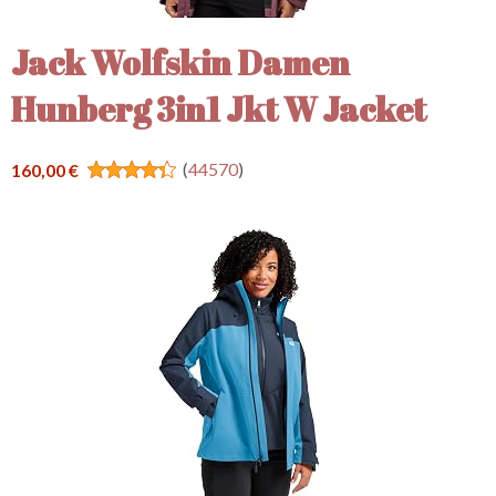
Jack Wolfskin Damen
Hunberg 3in1 Jkt W Jacket
(
44570
)
160,00 €