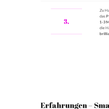
Zu Ha
das
P
3.
1-3 M
die H
brill
Erfahrungen – Sm