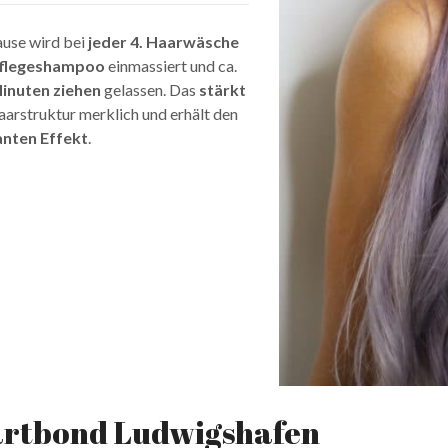
use wird bei
jeder 4. Haarwäsche
flegeshampoo
einmassiert und ca.
inuten ziehen
gelassen. Das
stärkt
aarstruktur merklich und erhält den
ianten Effekt
.
artbond Ludwigshafen