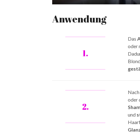
Play
Anwendung
Das
A
oder 
1.
Dadur
Blond
gest
Nach 
oder 
2.
Sha
und
s
Haarf
Glan