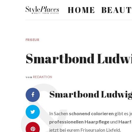
HOME
BEAU
FRISEUR
Smartbond Ludwig
von
REDAKTION
Smartbond Ludwig
In Sachen
schonend colorieren
gibt es j
professionellen Haarpflege
und
Haarf
jetzt bei eurem Friseursalon Lixfeld.