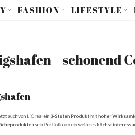
TY
FASHION
LIFESTYLE
shafen – schonend Co
shafen
etzt auch von L´Oréal ein
3-Stufen Produkt
mit
hoher Wirksamk
ärbeprodukten
sein Portfolio um ein weiteres
höchst interessa