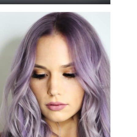
Mute
Settings
Enter
fullscreen