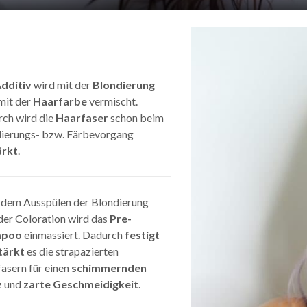
dditiv
wird mit der
Blondierung
mit der
Haarfarbe
vermischt.
ch wird die
Haarfaser
schon beim
ierungs- bzw. Färbevorgang
ärkt
.
dem Ausspülen der Blondierung
der Coloration wird das
Pre-
mpoo
einmassiert. Dadurch
festigt
tärkt
es die strapazierten
asern für einen
schimmernden
z
und
zarte Geschmeidigkeit
.