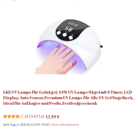
LKE UV Lampe für Gelnägel, 54W UV Lampe Nägel mit 3 Timer, LCD
Display, Auto Sensor,Premium UV Lampe für Alle UV Gel Nagellack,
Ideal für Anfänger und Profis,Festivalgeschenk
(
4254916
)
11,99 €
(ab 8. August 2026 00:22 GMT +02:00 -
Mehr Informationen
)