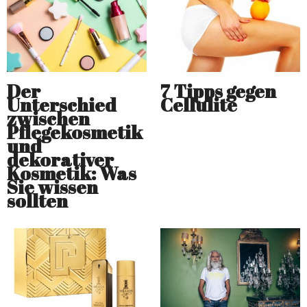
Der
7 Tipps gegen
Unterschied
Cellulite
zwischen
Pflegekosmetik
und
dekorativer
Kosmetik: Was
Sie wissen
sollten