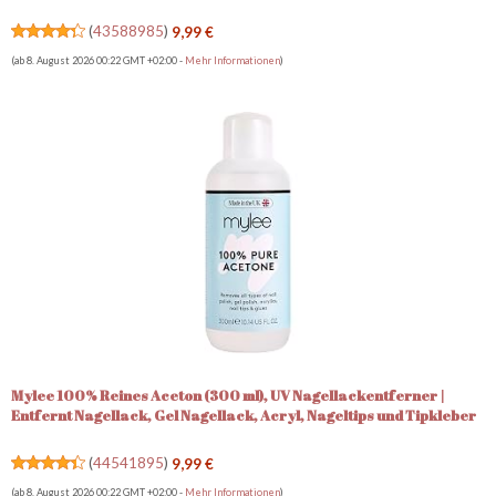
maximale Stärke, sauber
(
43588985
)
9,99 €
(ab 8. August 2026 00:22 GMT +02:00 -
Mehr Informationen
)
Mylee 100% Reines Aceton (300 ml), UV Nagellackentferner |
Entfernt Nagellack, Gel Nagellack, Acryl, Nageltips und Tipkleber
(
44541895
)
9,99 €
(ab 8. August 2026 00:22 GMT +02:00 -
Mehr Informationen
)