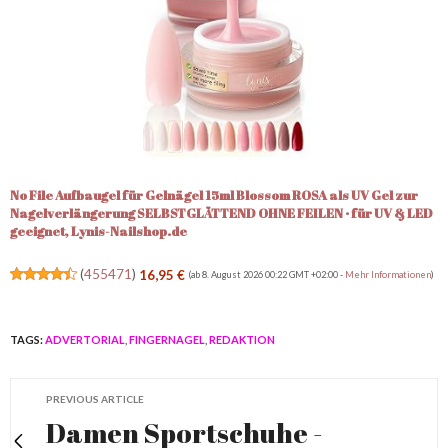
No File Aufbaugel für Gelnägel 15ml Blossom ROSA als UV Gel zur
Nagelverlängerung SELBSTGLÄTTEND OHNE FEILEN · für UV & LED
geeignet, Lynis-Nailshop.de
(
455471
)
16,95 €
(ab 8. August 2026 00:22 GMT +02:00 -
Mehr Informationen
)
TAGS:
ADVERTORIAL
,
FINGERNAGEL
,
REDAKTION
PREVIOUS ARTICLE
Damen Sportschuhe -