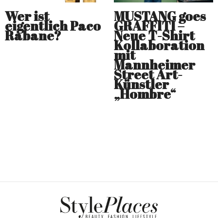
Wer ist
MUSTANG goes
eigentlich Paco
GRAFFITI –
Rabane?
Neue T-Shirt
Kollaboration
mit
Mannheimer
Street Art-
Künstler
„Hombre“