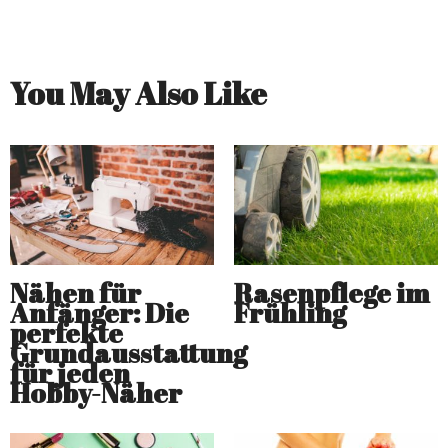
You May Also Like
Nähen für
Rasenpflege im
Anfänger: Die
Frühling
perfekte
Grundausstattung
für jeden
Hobby-Näher