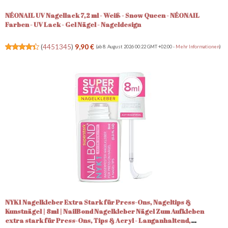
NÉONAIL UV Nagellack 7,2 ml - Weiß - Snow Queen - NÉONAIL
Farben - UV Lack - Gel Nägel - Nageldesign
(
4451345
)
9,90 €
(ab 8. August 2026 00:22 GMT +02:00 -
Mehr Informationen
)
NYK1 Nagelkleber Extra Stark für Press-Ons, Nageltips &
Kunstnägel | 8ml | NailBond Nagelkleber Nägel Zum Aufkleben
extra stark für Press-Ons, Tips & Acryl - Langanhaltend,