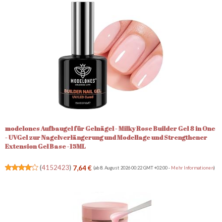
modelones Aufbaugel für Gelnägel - Milky Rose Builder Gel 8 in One
- UVGel zur Nagelverlängerung und Modellage und Strengthener
Extension Gel Base -15ML
(
4152423
)
7,64 €
(ab 8. August 2026 00:22 GMT +02:00 -
Mehr Informationen
)