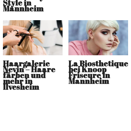
Style in
Mannheim
Haargalerie
La Biosthetique
Nevin – Haare
bei Knoop
färben und
Friseure in
mehr in
Mannheim
Ilvesheim