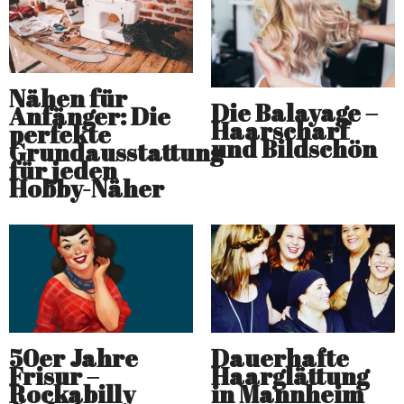
Nähen für
Die Balayage –
Anfänger: Die
Haarscharf
perfekte
und Bildschön
Grundausstattung
für jeden
Hobby-Näher
50er Jahre
Dauerhafte
Frisur –
Haarglättung
Rockabilly
in Mannheim